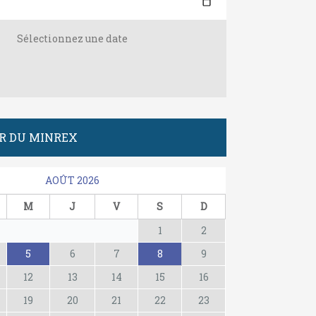
Sélectionnez une date
R DU MINREX
AOÛT 2026
M
J
V
S
D
1
2
5
6
7
8
9
12
13
14
15
16
19
20
21
22
23