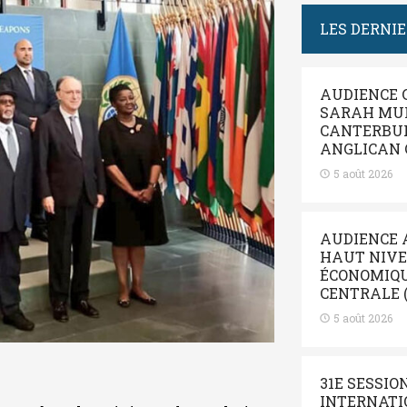
LES DERNI
AUDIENCE 
SARAH MUL
CANTERBUR
ANGLICAN 
5 août 2026
AUDIENCE 
HAUT NIV
ÉCONOMIQUE
CENTRALE (
5 août 2026
31E SESSIO
INTERNATIO