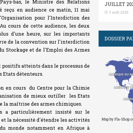
Pays-bas, le Ministre des Relations
JUILLET 20
 reçu en audience ce matin, 11 mai
3 août 2026
'Organisation pour l'Interdiction des
Au cours de cette audience, les deux
us d'une heure, sur les importants
DOSSIER P
re de la convention sur l'interdiction
, du Stockage et de l'Emploi des Armes
t positifs atteints dans le processus de
 Etats détenteurs.
AMERIQUE DU N
AMERIQUE DU N
on en cours du Centre pour la Chimie
AMERIQUE C
AMERIQUE C
anisation de mieux outiller les Etats
AMERI
AMERI
e la maîtrise des armes chimiques.
s a particulièrement insisté sur le
et la nécessité d'étendre les activités
Map by Fla-Shop.
s du monde notamment en Afrique à