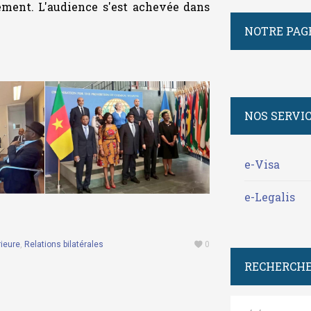
ment. L'audience s'est achevée dans
NOTRE PAG
NOS SERVI
e-Visa
e-Legalis
rieure
,
Relations bilatérales
0
RECHERCHE