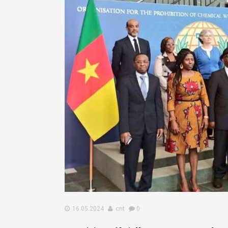
16.05.2024
cnt
0