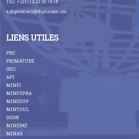
TEL: + (237) 2 22 20 79 14
e.diplomacy@diplocam.cm
LIENS UTILES
PRC
PRIMATURE
IRIC
API
MINFI
MINFOPRA
MINESUP
MINTOUL
DGSN
MINEPAT
MINAS