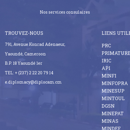
Nos services consulaires
TROUVEZ-NOUS
LIENS UTIL
791, Avenue Konrad Adenaeur,
PRC
PRIMATUR
Yaoundé, Cameroon
IRIC
B.P. 18 Yaoundé 1er
API
TEL: + (237) 2 22 20 79 14
MINFI
e.diplomacy@diplocam.cm
MINFOPRA
MINESUP
MINTOUL
DGSN
MINEPAT
MINAS
MINDEF