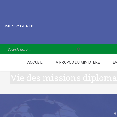
MESSAGERIE
Search Button
Search
for:
ACCUEIL
A PROPOS DU MINISTERE
E
Vie des missions diploma
S