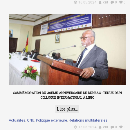
16.05.2024
cnt
0
0
COMMÉMORATION DU 30EME ANNIVERSAIRE DE L’UNSAC : TENUE D’UN
COLLOQUE INTERNATIONAL À L’IRIC
Lire plus...
Actualités
,
ONU
,
Politique extérieure
,
Relations multilatérales
16.05.2024
cnt
0
0