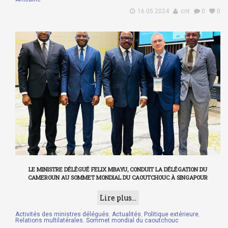
16.05.2024
cnt
0
0
LE MINISTRE DÉLÉGUÉ FELIX MBAYU, CONDUIT LA DÉLÉGATION DU
CAMEROUN AU SOMMET MONDIAL DU CAOUTCHOUC À SINGAPOUR
Lire plus...
Activités des ministres délégués
,
Actualités
,
Politique extérieure
,
Relations multilatérales
,
Sommet mondial du caoutchouc