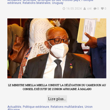
Actualités
,
Amérique
,
Amérique du Sud
,
Dossier pays
,
Politique
extérieure
,
Relations bilatérales
,
Uruguay
16.05.2024
cnt
0
0
LE MINISTRE MBELLA MBELLA CONDUIT LA DÉLÉGATION DU CAMEROUN AU
CONSEIL EXÉCUTIF DE L’UNION AFRICAINE À MALABO
Lire plus...
Actualités
,
Politique extérieure
,
Relations multilatérales
,
Union
Africaine