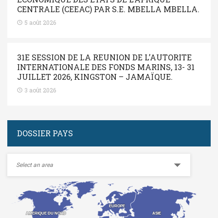
CENTRALE (CEEAC) PAR S.E. MBELLA MBELLA.
5 août 2026
31E SESSION DE LA REUNION DE L’AUTORITE
INTERNATIONALE DES FONDS MARINS, 13- 31
JUILLET 2026, KINGSTON – JAMAÏQUE.
3 août 2026
DOSSIER PAYS
EUROPE
EUROPE
ASIE
ASIE
AMERIQUE DU NORD
AMERIQUE DU NORD