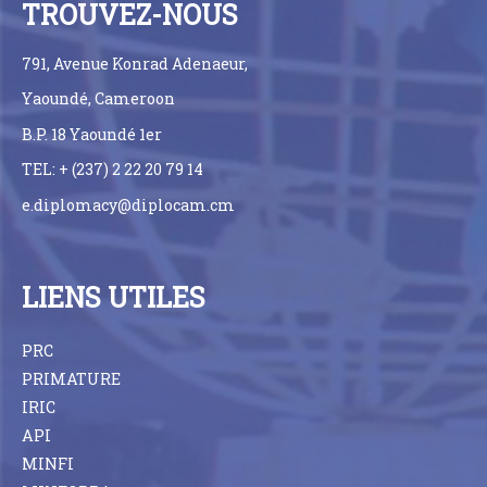
TROUVEZ-NOUS
791, Avenue Konrad Adenaeur,
Yaoundé, Cameroon
B.P. 18 Yaoundé 1er
TEL: + (237) 2 22 20 79 14
e.diplomacy@diplocam.cm
LIENS UTILES
PRC
PRIMATURE
IRIC
API
MINFI