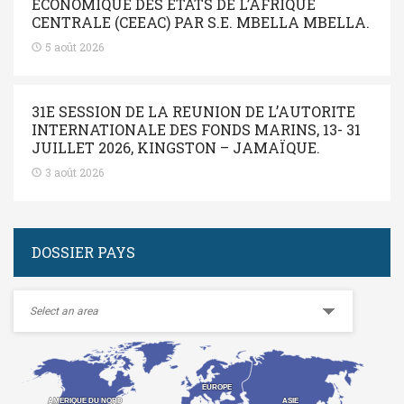
ÉCONOMIQUE DES ÉTATS DE L’AFRIQUE
CENTRALE (CEEAC) PAR S.E. MBELLA MBELLA.
5 août 2026
31E SESSION DE LA REUNION DE L’AUTORITE
INTERNATIONALE DES FONDS MARINS, 13- 31
JUILLET 2026, KINGSTON – JAMAÏQUE.
3 août 2026
DOSSIER PAYS
EUROPE
EUROPE
ASIE
ASIE
AMERIQUE DU NORD
AMERIQUE DU NORD