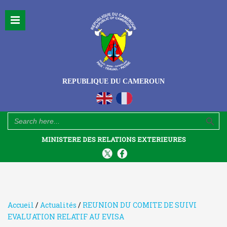
REPUBLIQUE DU CAMEROUN
Search Button
Search
for:
MINISTERE DES RELATIONS EXTERIEURES
Accueil
/
Actualités
/
REUNION DU COMITE DE SUIVI
EVALUATION RELATIF AU EVISA