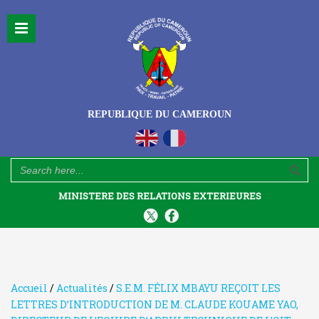
REPUBLIQUE DU CAMEROUN
Search Button
Search
for:
MINISTERE DES RELATIONS EXTERIEURES
Accueil
/
Actualités
/
S.E.M. FÉLIX MBAYU REÇOIT LES
LETTRES D’INTRODUCTION DE M. CLAUDE KOUAME YAO,