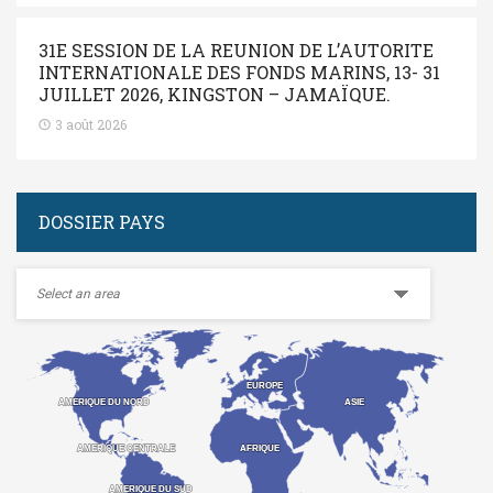
31E SESSION DE LA REUNION DE L’AUTORITE
INTERNATIONALE DES FONDS MARINS, 13- 31
JUILLET 2026, KINGSTON – JAMAÏQUE.
3 août 2026
DOSSIER PAYS
EUROPE
EUROPE
ASIE
ASIE
AMERIQUE DU NORD
AMERIQUE DU NORD
AMERIQUE CENTRALE
AMERIQUE CENTRALE
AFRIQUE
AFRIQUE
AMERIQUE DU SUD
AMERIQUE DU SUD