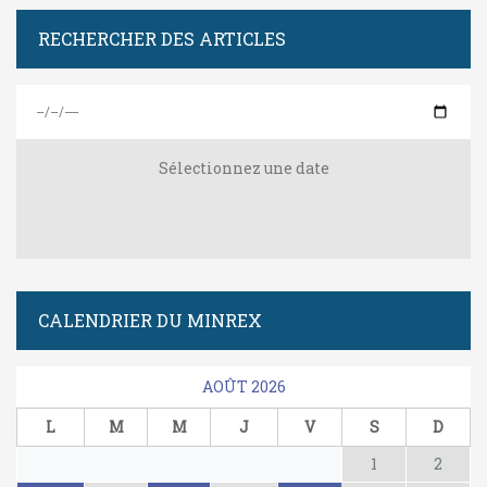
RECHERCHER DES ARTICLES
Sélectionnez une date
CALENDRIER DU MINREX
AOÛT 2026
L
M
M
J
V
S
D
1
2