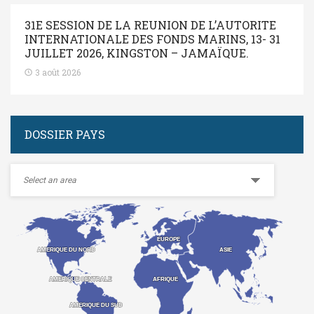
31E SESSION DE LA REUNION DE L’AUTORITE
INTERNATIONALE DES FONDS MARINS, 13- 31
JUILLET 2026, KINGSTON – JAMAÏQUE.
3 août 2026
DOSSIER PAYS
EUROPE
EUROPE
ASIE
ASIE
AMERIQUE DU NORD
AMERIQUE DU NORD
AMERIQUE CENTRALE
AMERIQUE CENTRALE
AFRIQUE
AFRIQUE
AMERIQUE DU SUD
AMERIQUE DU SUD