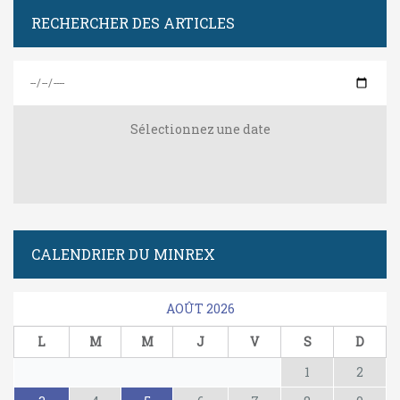
RECHERCHER DES ARTICLES
Sélectionnez une date
CALENDRIER DU MINREX
AOÛT 2026
L
M
M
J
V
S
D
1
2