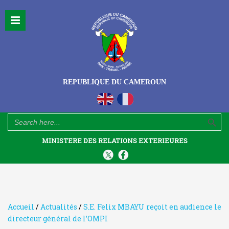
REPUBLIQUE DU CAMEROUN
Search Button
Search
for:
MINISTERE DES RELATIONS EXTERIEURES
Accueil
/
Actualités
/
S.E. Felix MBAYU reçoit en audience le
directeur général de l’OMPI