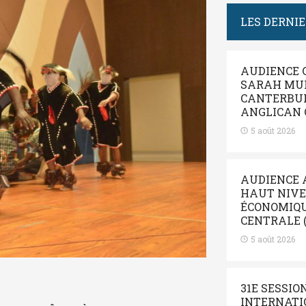
LES DERNI
AUDIENCE 
SARAH MUL
CANTERBUR
ANGLICAN 
5 août 2026
AUDIENCE 
HAUT NIV
ÉCONOMIQUE
CENTRALE (
5 août 2026
31E SESSIO
INTERNATIO