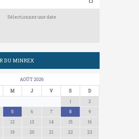
Sélectionnez une date
R DU MINREX
AOÛT 2026
M
J
V
S
D
1
2
5
6
7
8
9
12
13
14
15
16
19
20
21
22
23