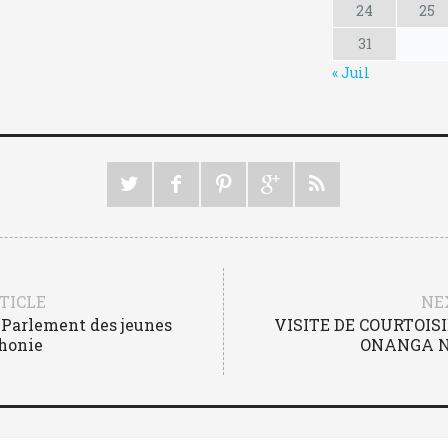
24
25
31
« Juil
TICLE
NE
u Parlement des jeunes
VISITE DE COURTOIS
phonie
ONANGA N