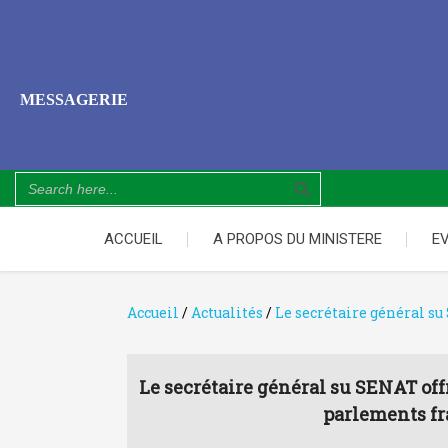
MESSAGERIE
Search Button
Search
for:
ACCUEIL
A PROPOS DU MINISTERE
E
Accueil
/
Actualités
/
Le secrétaire général s
Le secrétaire général su SENAT off
parlements f