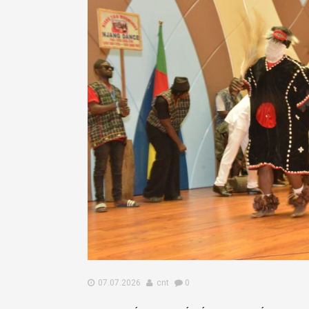
07.07.2026
cnt
0