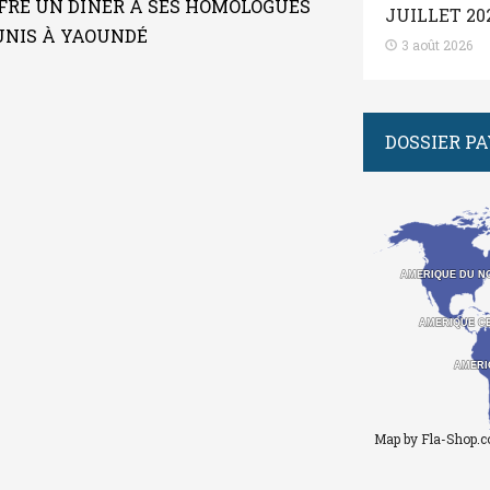
FFRE UN DÎNER À SES HOMOLOGUES
JUILLET 20
UNIS À YAOUNDÉ
3 août 2026
DOSSIER P
AMERIQUE DU N
AMERIQUE DU N
AMERIQUE C
AMERIQUE C
AMERI
AMERI
Map by Fla-Shop.