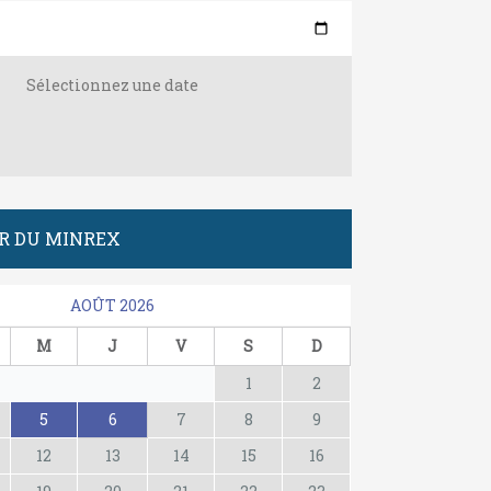
Sélectionnez une date
R DU MINREX
AOÛT 2026
M
J
V
S
D
1
2
5
6
7
8
9
12
13
14
15
16