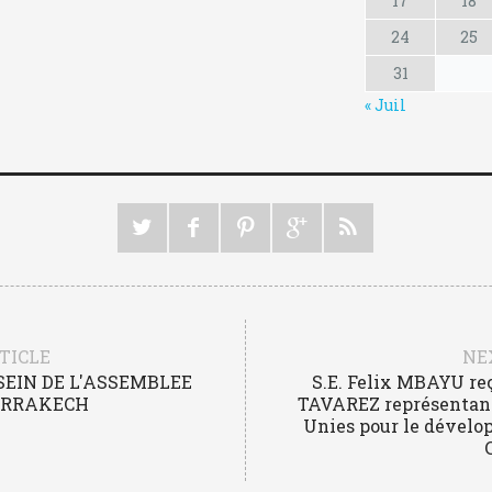
17
18
24
25
31
« Juil
TICLE
NE
EIN DE L'ASSEMBLEE
S.E. Felix MBAYU re
ARRAKECH
TAVAREZ représentant 
Unies pour le dévelo