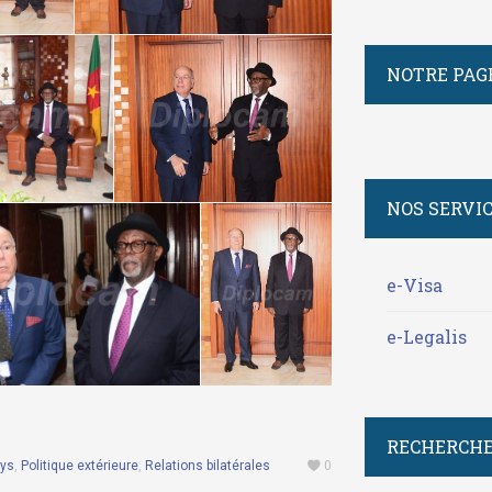
NOTRE PAG
NOS SERVI
e-Visa
e-Legalis
RECHERCHE
ays
,
Politique extérieure
,
Relations bilatérales
0