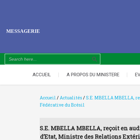
MESSAGERIE
Search Button
Search
for:
ACCUEIL
A PROPOS DU MINISTERE
E
Accueil
/
Actualités
/
S.E. MBELLA MBELLA, reço
Fédérative du Brésil
S.E. MBELLA MBELLA, reçoit en aud
d’Etat, Ministre des Relations Extér