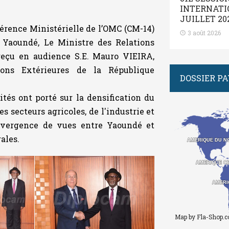
INTERNATIO
JUILLET 20
rence Ministérielle de l’OMC (CM-14)
3 août 2026
 Yaoundé, Le Ministre des Relations
eçu en audience S.E. Mauro VIEIRA,
ions Extérieures de la République
DOSSIER P
tés ont porté sur la densification du
s secteurs agricoles, de l'industrie et
onvergence de vues entre Yaoundé et
ales.
AMERIQUE DU N
AMERIQUE DU N
AMERIQUE C
AMERIQUE C
AMERI
AMERI
Map by Fla-Shop.