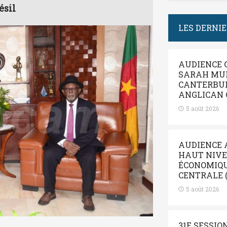
ésil
LES DERNI
AUDIENCE 
SARAH MUL
CANTERBUR
ANGLICAN 
5 août 2026
AUDIENCE 
HAUT NIV
ÉCONOMIQUE
CENTRALE (
5 août 2026
31E SESSIO