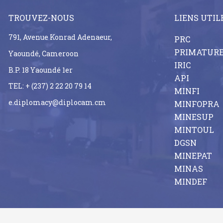
TROUVEZ-NOUS
LIENS UTIL
791, Avenue Konrad Adenaeur,
PRC
PRIMATUR
Yaoundé, Cameroon
IRIC
B.P. 18 Yaoundé 1er
API
TEL: + (237) 2 22 20 79 14
MINFI
e.diplomacy@diplocam.cm
MINFOPRA
MINESUP
MINTOUL
DGSN
MINEPAT
MINAS
MINDEF
MINREX-CNT. Copyright © 2026. Tous droits réservés.