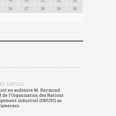
19
20
21
22
23
26
27
28
29
30
XT ARTICLE
çoit en audience M. Raymond
de l'Organisation des Nations
ppement industriel (ONUDI) au
Cameroun