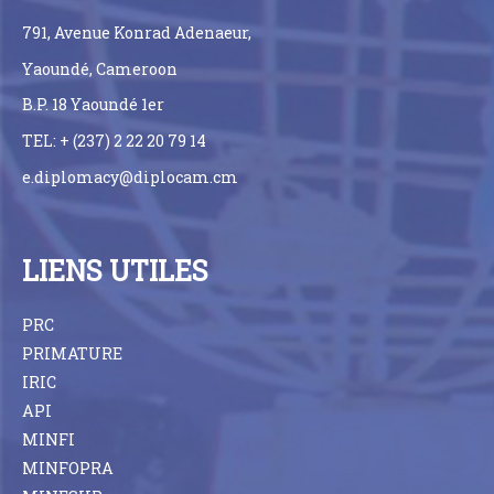
791, Avenue Konrad Adenaeur,
Yaoundé, Cameroon
B.P. 18 Yaoundé 1er
TEL: + (237) 2 22 20 79 14
e.diplomacy@diplocam.cm
LIENS UTILES
PRC
PRIMATURE
IRIC
API
MINFI
MINFOPRA