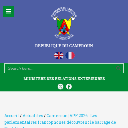
REPUBLIQUE DU CAMEROUN
Search Button
Search
for:
MINISTERE DES RELATIONS EXTERIEURES
Accueil
/
Actualités
/
Cameroun| APF 2026 : Les
parlementaires francophones découvrent le barrage de