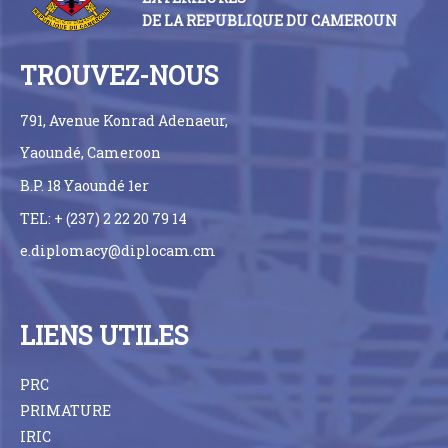
DE LA REPUBLIQUE DU CAMEROUN
TROUVEZ-NOUS
791, Avenue Konrad Adenaeur,
Yaoundé, Cameroon
B.P. 18 Yaoundé 1er
TEL: + (237) 2 22 20 79 14
e.diplomacy@diplocam.cm
LIENS UTILES
PRC
PRIMATURE
IRIC