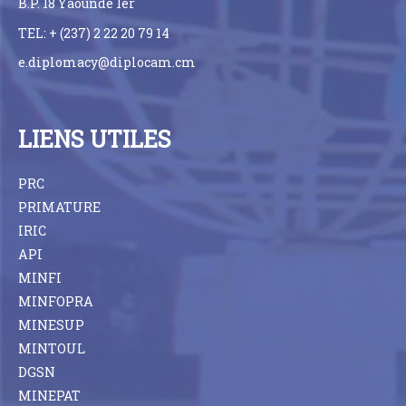
B.P. 18 Yaoundé 1er
TEL: + (237) 2 22 20 79 14
e.diplomacy@diplocam.cm
LIENS UTILES
PRC
PRIMATURE
IRIC
API
MINFI
MINFOPRA
MINESUP
MINTOUL
DGSN
MINEPAT