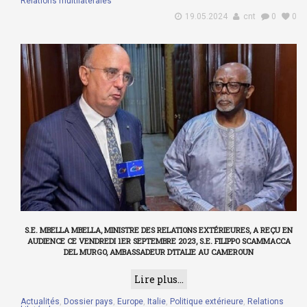
Relations multilatérales
19.05.2024
cnt
0
0
S.E. MBELLA MBELLA, MINISTRE DES RELATIONS EXTÉRIEURES, A REÇU EN
AUDIENCE CE VENDREDI 1ER SEPTEMBRE 2023, S.E. FILIPPO SCAMMACCA
DEL MURGO, AMBASSADEUR D’ITALIE AU CAMEROUN
Lire plus...
Actualités
,
Dossier pays
,
Europe
,
Italie
,
Politique extérieure
,
Relations