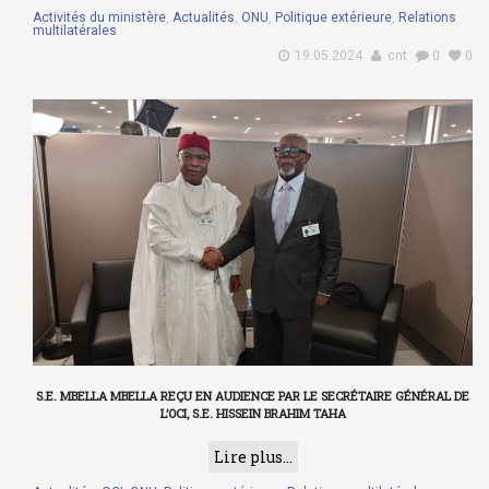
Activités du ministère
,
Actualités
,
ONU
,
Politique extérieure
,
Relations
multilatérales
19.05.2024
cnt
0
0
S.E. MBELLA MBELLA REÇU EN AUDIENCE PAR LE SECRÉTAIRE GÉNÉRAL DE
L’OCI, S.E. HISSEIN BRAHIM TAHA
Lire plus...