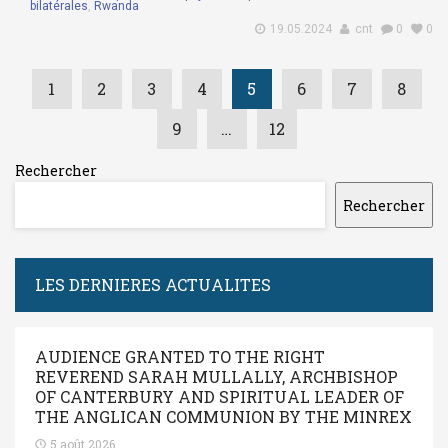
bilatérales
,
Rwanda
19.05.2024
cnt
0
0
1
2
3
4
5
6
7
8
9
…
12
Rechercher
Rechercher
LES DERNIERES ACTUALITES
AUDIENCE GRANTED TO THE RIGHT
REVEREND SARAH MULLALLY, ARCHBISHOP
OF CANTERBURY AND SPIRITUAL LEADER OF
THE ANGLICAN COMMUNION BY THE MINREX
5 août 2026