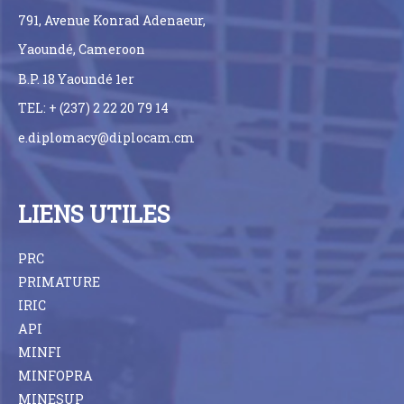
791, Avenue Konrad Adenaeur,
Yaoundé, Cameroon
B.P. 18 Yaoundé 1er
TEL: + (237) 2 22 20 79 14
e.diplomacy@diplocam.cm
LIENS UTILES
PRC
PRIMATURE
IRIC
API
MINFI
MINFOPRA
MINESUP