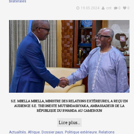
bilatérales
19.05.2024
cnt
0
0
S.E. MBELLA MBELLA, MINISTRE DES RELATIONS EXTÉRIEURES, A REÇU EN
AUDIENCE S.E. THEONESTE MUTSINDASHYAKA, AMBASSADEUR DE LA
RÉPUBLIQUE DU RWANDA AU CAMEROUN
Lire plus...
Actualités
,
Afrique
,
Dossier pays
,
Politique extérieure
,
Relations