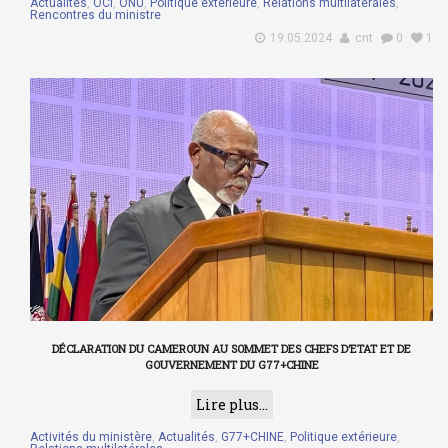
Actualités
,
OCI
,
ONU
,
Politique extérieure
,
Relations multilatérales
,
Rencontres du ministre
19.05.2024
cnt
0
1
DÉCLARATION DU CAMEROUN AU SOMMET DES CHEFS D’ETAT ET DE
GOUVERNEMENT DU G77+CHINE
Lire plus...
Activités du ministère
,
Actualités
,
G77+CHINE
,
Politique extérieure
,