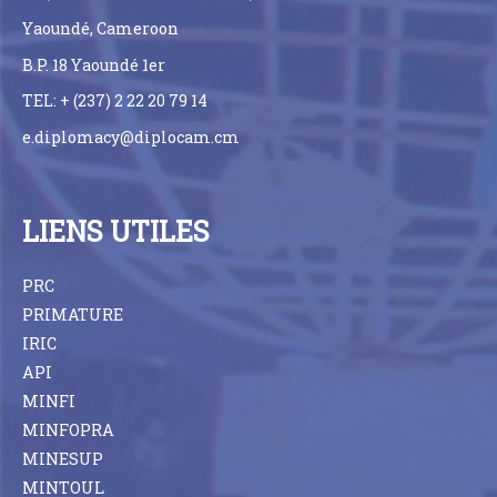
Yaoundé, Cameroon
B.P. 18 Yaoundé 1er
TEL: + (237) 2 22 20 79 14
e.diplomacy@diplocam.cm
LIENS UTILES
PRC
PRIMATURE
IRIC
API
MINFI
MINFOPRA
MINESUP
MINTOUL