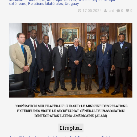
Actualités
,
Amérique
,
Amérique du Sud
,
Dossier pays
,
Politique
extérieure
,
Relations bilatérales
,
Uruguay
17.05.2024
cnt
0
0
COOPÉRATION MULTILATÉRALE SUD-SUD: LE MINISTRE DES RELATIONS
EXTÉRIEURES VISITE LE SECRÉTARIAT GÉNÉRAL DE L’ASSOCIATION
D’INTÉGRATION LATINO-AMÉRICAINE (ALADI)
Lire plus...