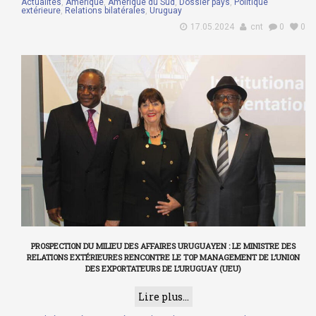
Actualités
,
Amérique
,
Amérique du Sud
,
Dossier pays
,
Politique
extérieure
,
Relations bilatérales
,
Uruguay
17.05.2024
cnt
0
0
PROSPECTION DU MILIEU DES AFFAIRES URUGUAYEN : LE MINISTRE DES
RELATIONS EXTÉRIEURES RENCONTRE LE TOP MANAGEMENT DE L’UNION
DES EXPORTATEURS DE L’URUGUAY (UEU)
Lire plus...