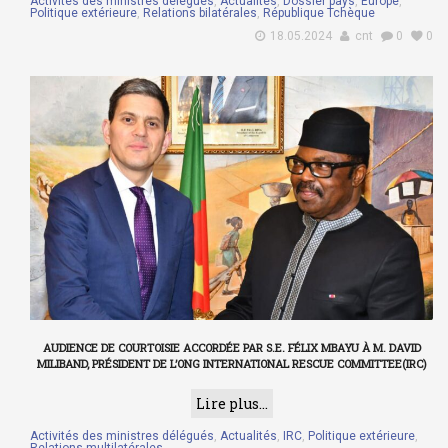
Activités des ministres délégués
,
Actualités
,
Dossier pays
,
Europe
,
Politique extérieure
,
Relations bilatérales
,
République Tchèque
18.05.2024
cnt
0
0
AUDIENCE DE COURTOISIE ACCORDÉE PAR S.E. FÉLIX MBAYU À M. DAVID
MILIBAND, PRÉSIDENT DE L’ONG INTERNATIONAL RESCUE COMMITTEE(IRC)
Lire plus...
Activités des ministres délégués
,
Actualités
,
IRC
,
Politique extérieure
,
Relations multilatérales