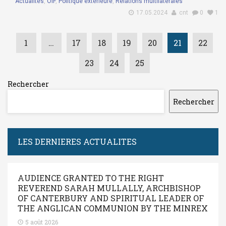
Actualités
,
OIF
,
Politique extérieure
,
Relations multilatérales
17.05.2024
cnt
0
1
1
…
17
18
19
20
21
22
23
24
25
Rechercher
Rechercher
LES DERNIERES ACTUALITES
AUDIENCE GRANTED TO THE RIGHT
REVEREND SARAH MULLALLY, ARCHBISHOP
OF CANTERBURY AND SPIRITUAL LEADER OF
THE ANGLICAN COMMUNION BY THE MINREX
5 août 2026