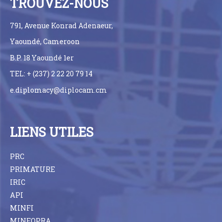
TROUVEZ-NOUS
791, Avenue Konrad Adenaeur,
Yaoundé, Cameroon
B.P. 18 Yaoundé 1er
TEL: + (237) 2 22 20 79 14
e.diplomacy@diplocam.cm
LIENS UTILES
PRC
PRIMATURE
IRIC
API
MINFI
MINFOPRA