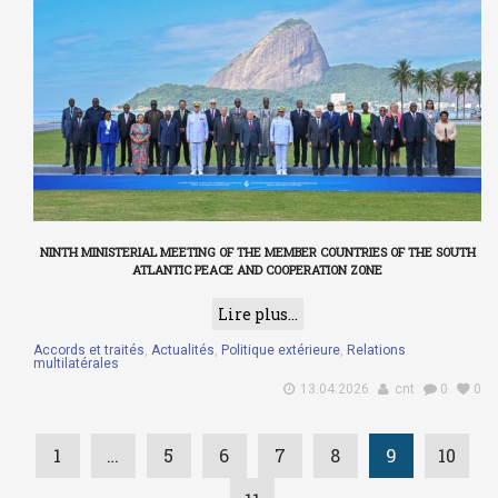
NINTH MINISTERIAL MEETING OF THE MEMBER COUNTRIES OF THE SOUTH
ATLANTIC PEACE AND COOPERATION ZONE
Lire plus...
Accords et traités
,
Actualités
,
Politique extérieure
,
Relations
multilatérales
13.04.2026
cnt
0
0
1
…
5
6
7
8
9
10