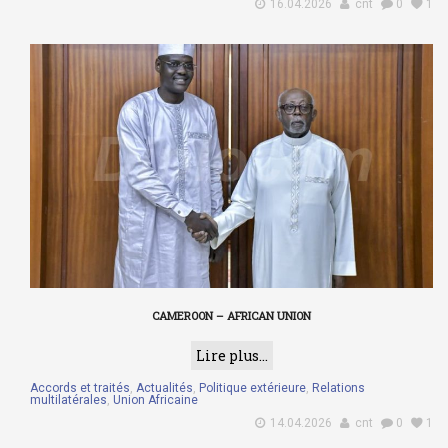
16.04.2026
cnt
0
1
CAMEROON – AFRICAN UNION
Lire plus...
Accords et traités
,
Actualités
,
Politique extérieure
,
Relations
multilatérales
,
Union Africaine
14.04.2026
cnt
0
1