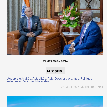
CAMEROON – INDIA
Lire plus...
Accords et traités
,
Actualités
,
Asie
,
Dossier pays
,
Inde
,
Politique
extérieure
,
Relations bilatérales
13.04.2026
cnt
0
1