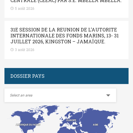
CENTRALE (CEEAC) PAR S.E. MBELLA MBELLA.
5 août 2026
31E SESSION DE LA REUNION DE L’AUTORITE
INTERNATIONALE DES FONDS MARINS, 13- 31
JUILLET 2026, KINGSTON – JAMAÏQUE.
3 août 2026
DOSSIER PAYS
EUROPE
EUROPE
ASIE
ASIE
AMERIQUE DU NORD
AMERIQUE DU NORD