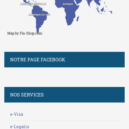
AMERIQUE CENTRALE
AMERIQUE CENTRALE
AFRIQUE
AFRIQUE
AMERIQUE DU SUD
AMERIQUE DU SUD
Map by Fla-Shop.com
NOTRE PAGE FACEBOOK
NOS SERVICES
e-Visa
e-Legalis