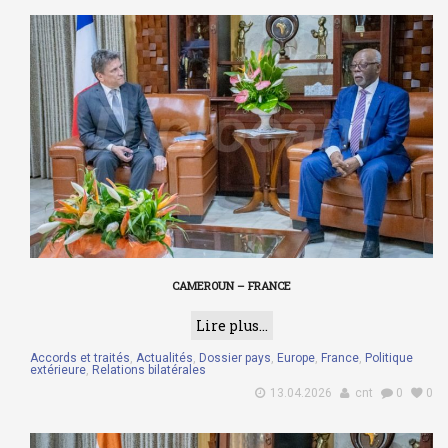
CAMEROUN – FRANCE
Lire plus...
Accords et traités
,
Actualités
,
Dossier pays
,
Europe
,
France
,
Politique
extérieure
,
Relations bilatérales
13.04.2026
cnt
0
0