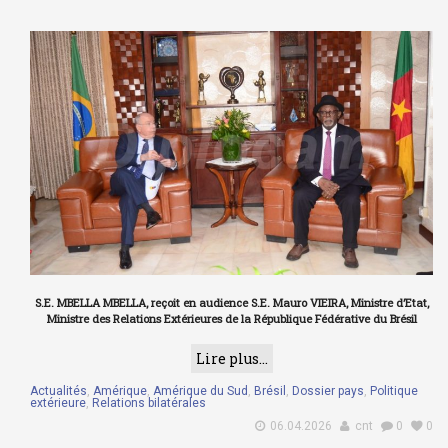
S.E. MBELLA MBELLA, reçoit en audience S.E. Mauro VIEIRA, Ministre d’Etat,
Ministre des Relations Extérieures de la République Fédérative du Brésil
Lire plus...
Actualités
,
Amérique
,
Amérique du Sud
,
Brésil
,
Dossier pays
,
Politique
extérieure
,
Relations bilatérales
06.04.2026
cnt
0
0