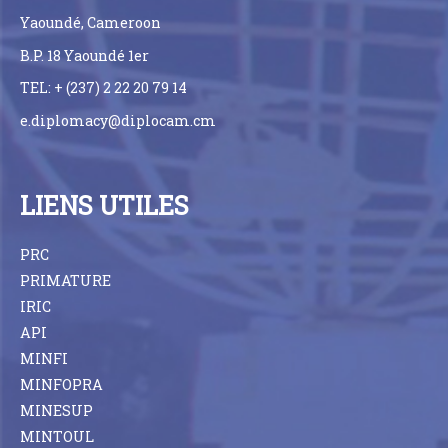
Yaoundé, Cameroon
B.P. 18 Yaoundé 1er
TEL: + (237) 2 22 20 79 14
e.diplomacy@diplocam.cm
LIENS UTILES
PRC
PRIMATURE
IRIC
API
MINFI
MINFOPRA
MINESUP
MINTOUL